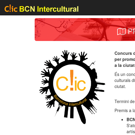
P
Concurs d
per promou
a la ciuta
És un conc
culturals 
ciutat.
Termini de
Premis a la
BCN 
S'at
artís