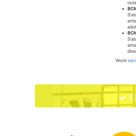
ciut
BCN 
S'at
artí
adol
BCN
S'at
artí
dive
Veure
aqu
E